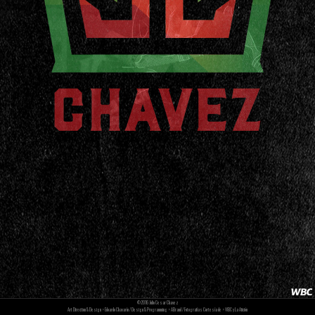
©2016 Julio Cesar Chavez
Art Direction & Design >
Edoardo Chavarín
/ Design & Programming >
ABrand
/ Fotografías Cortesía de > WBC y La Afición